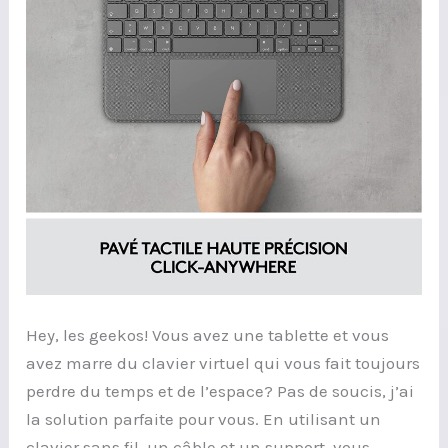
40€!
Hey, les geekos! Vous avez une tablette et vous
avez marre du clavier virtuel qui vous fait toujours
perdre du temps et de l’espace? Pas de soucis, j’ai
la solution parfaite pour vous. En utilisant un
clavier sans fil, un câble et un support, vous