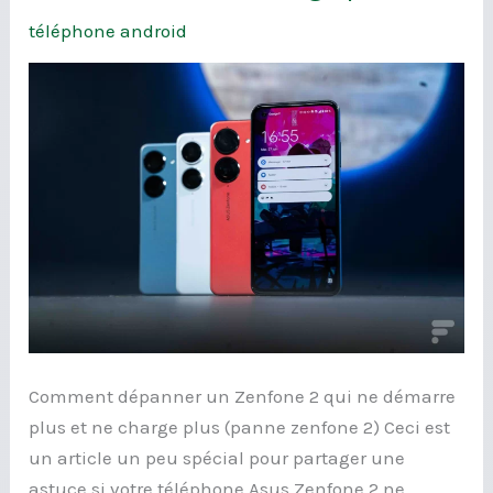
zenfone
téléphone android
ne
charge
plus
Comment dépanner un Zenfone 2 qui ne démarre
plus et ne charge plus (panne zenfone 2) Ceci est
un article un peu spécial pour partager une
astuce si votre téléphone Asus Zenfone 2 ne