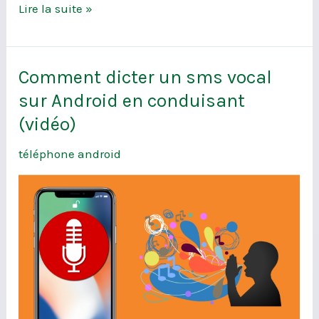
Lire la suite »
Comment dicter un sms vocal
Comment
dicter
sur Android en conduisant
un
(vidéo)
sms
téléphone android
vocal
sur
Android
en
conduisant
(vidéo)