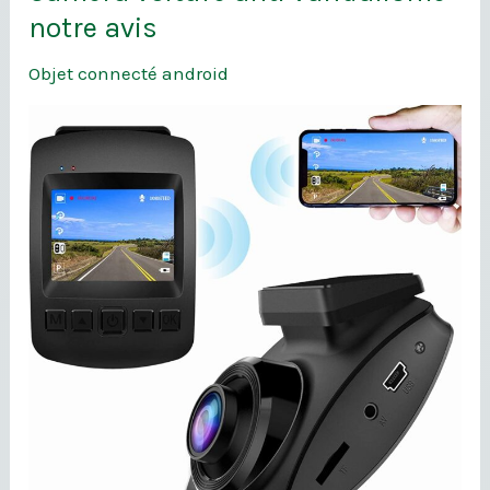
voiture
notre avis
anti
Objet connecté android
vandalisme
:
notre
avis