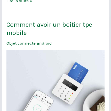
Lire la suite »
Comment avoir un boitier tpe
Comment
avoir
mobile
un
Objet connecté android
boitier
tpe
mobile