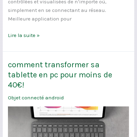
contrôlées et visualisées de n’importe où,
simplement en se connectant au réseau.
Meilleure application pour
Lire la suite »
comment transformer sa
comment
transformer
tablette en pc pour moins de
sa
40€!
tablette
Objet connecté android
en
pc
pour
moins
de