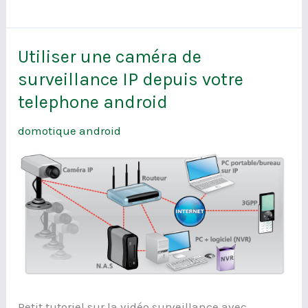
Utiliser une caméra de
Utiliser
une
surveillance IP depuis votre
caméra
telephone android
de
domotique android
surveillance
IP
depuis
votre
telephone
android
Petit tutoriel sur la vidéo surveillance avec