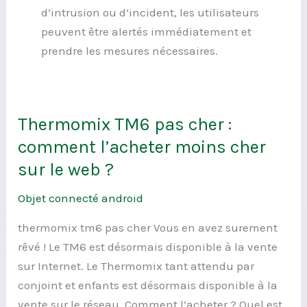
d’intrusion ou d’incident, les utilisateurs
peuvent être alertés immédiatement et
prendre les mesures nécessaires.
Thermomix TM6 pas cher :
Thermomix
TM6
comment l’acheter moins cher
pas
sur le web ?
cher
Objet connecté android
:
comment
thermomix tm6 pas cher Vous en avez surement
l’acheter
rêvé ! Le TM6 est désormais disponible à la vente
moins
sur Internet. Le Thermomix tant attendu par
cher
conjoint et enfants est désormais disponible à la
sur
vente sur le réseau. Comment l’acheter ? Quel est