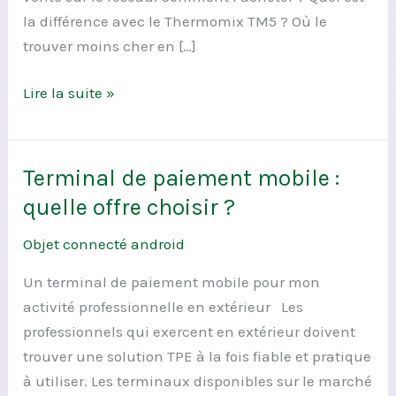
le
la différence avec le Thermomix TM5 ? Où le
web
trouver moins cher en […]
?
Lire la suite »
Terminal de paiement mobile :
Terminal
de
quelle offre choisir ?
paiement
Objet connecté android
mobile :
quelle
Un terminal de paiement mobile pour mon
offre
activité professionnelle en extérieur Les
choisir ?
professionnels qui exercent en extérieur doivent
trouver une solution TPE à la fois fiable et pratique
à utiliser. Les terminaux disponibles sur le marché