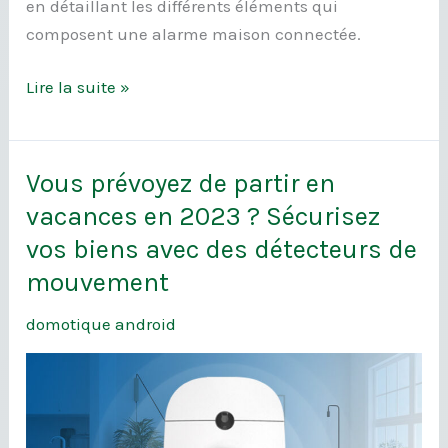
en détaillant les différents éléments qui
composent une alarme maison connectée.
Lire la suite »
Vous prévoyez de partir en
Vous
prévoyez
vacances en 2023 ? Sécurisez
de
vos biens avec des détecteurs de
partir
mouvement
en
vacances
domotique android
en
2023
?
Sécurisez