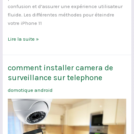
confusion et d’assurer une expérience utilisateur
fluide. Les différentes méthodes pour éteindre
votre iPhone 11
Lire la suite »
comment installer camera de
comment
installer
surveillance sur telephone
camera
domotique android
de
surveillance
sur
telephone