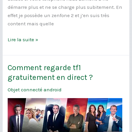
démarre plus et ne se charge plus subitement. En
effet je possède un zenfone 2 et j’en suis très
content mais quelle
Lire la suite »
Comment regarde tf1
Comment
regarde
gratuitement en direct ?
tf1
Objet connecté android
gratuitement
en
direct
?