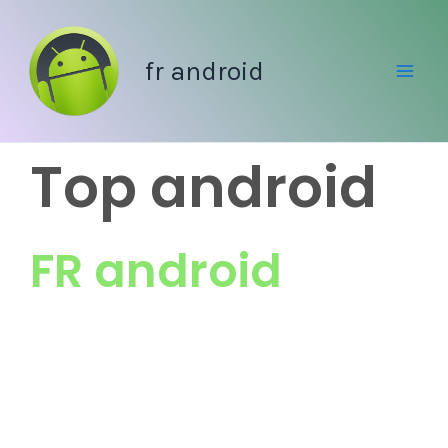
Aller
au
fr android
contenu
Top android
FR android