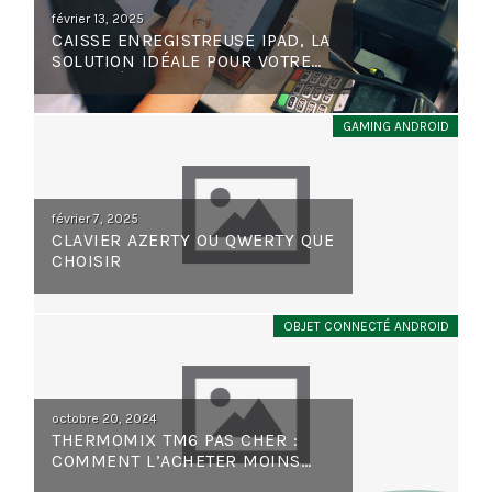
Posted
février 13, 2025
CAISSE ENREGISTREUSE IPAD, LA
on
SOLUTION IDÉALE POUR VOTRE
ACTIVITÉ
GAMING ANDROID
Posted
février 7, 2025
CLAVIER AZERTY OU QWERTY QUE
on
CHOISIR
OBJET CONNECTÉ ANDROID
Posted
octobre 20, 2024
THERMOMIX TM6 PAS CHER :
on
COMMENT L’ACHETER MOINS
CHER SUR LE WEB ?