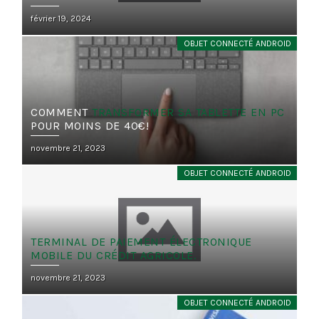
Posted
février 19, 2024
on
OBJET CONNECTÉ ANDROID
COMMENT
TRANSFORMER SA TABLETTE EN PC
POUR MOINS DE 40€!
Posted
novembre 21, 2023
on
OBJET CONNECTÉ ANDROID
TERMINAL DE PAIEMENT ÉLECTRONIQUE
MOBILE DU CRÉDIT AGRICOLE.
Posted
novembre 21, 2023
on
OBJET CONNECTÉ ANDROID