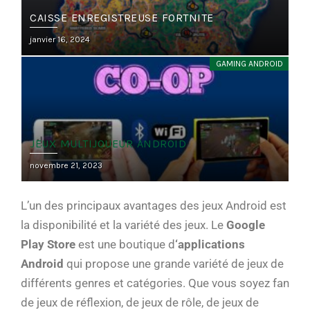
CAISSE ENREGISTREUSE FORTNITE
Posted
janvier 16, 2024
on
GAMING ANDROID
JEUX MULTIJOUEUR ANDROID
Posted
novembre 21, 2023
on
L’un des principaux avantages des jeux Android est
la disponibilité et la variété des jeux. Le
Google
Play Store
est une boutique d
‘applications
Android
qui propose une grande variété de jeux de
différents genres et catégories. Que vous soyez fan
de jeux de réflexion, de jeux de rôle, de jeux de