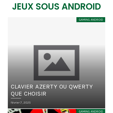
JEUX SOUS ANDROID
GAMING ANDROID
CLAVIER AZERTY OU QWERTY
QUE CHOISIR
Posted
février 7, 2025
on
GAMING ANDROID