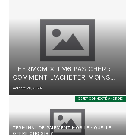
THERMOMIX TM6 PAS CHER :
COMMENT L’ACHETER MOINS
CHER SUR LE WEB ?
Posted
octobre 20, 2024
on
OBJET CONNECTÉ ANDROID
TERMINAL DE PAIEMENT MOBILE : QUELLE
OFFRE CHOISIR ?