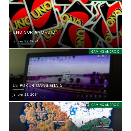
UNO SUR ANDROID
Posted
janvier 22, 2024
on
GAMING ANDROID
LE POKER DANS GTA 5
Posted
janvier 22, 2024
on
GAMING ANDROID