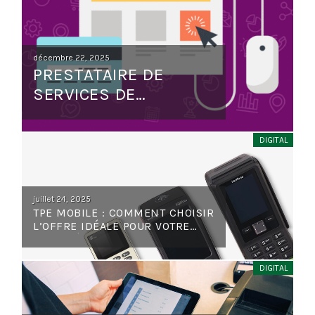
Posted
décembre 22, 2025
PRESTATAIRE DE
on
SERVICES DE
PAIEMENT (PSP):
DÉFINITION ET RÔLE
DIGITAL
Posted
juillet 24, 2025
TPE MOBILE : COMMENT CHOISIR
on
L’OFFRE IDÉALE POUR VOTRE
ACTIVITÉ ?
DIGITAL