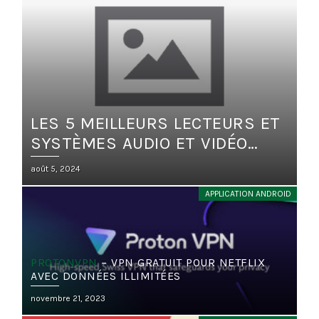
LES 5 MEILLEURS LECTEURS ET
SYSTÈMES AUDIO ET VIDÉO
INTÉGRÉS POUR VÉHICULES
Posted
août 5, 2024
on
APPLICATION ANDROID
PROTONVPN
– VPN GRATUIT POUR NETFLIX
AVEC DONNÉES ILLIMITÉES
Posted
novembre 21, 2023
on