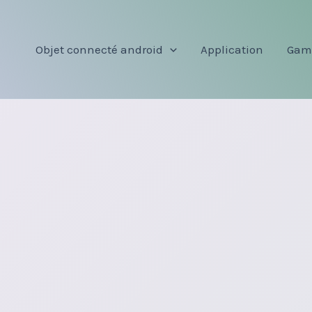
Objet connecté android
Application
Gam