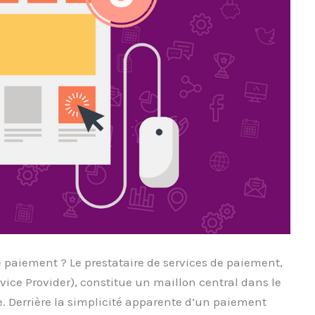
e paiement ? Le prestataire de services de paiement,
ice Provider), constitue un maillon central dans le
. Derrière la simplicité apparente d’un paiement