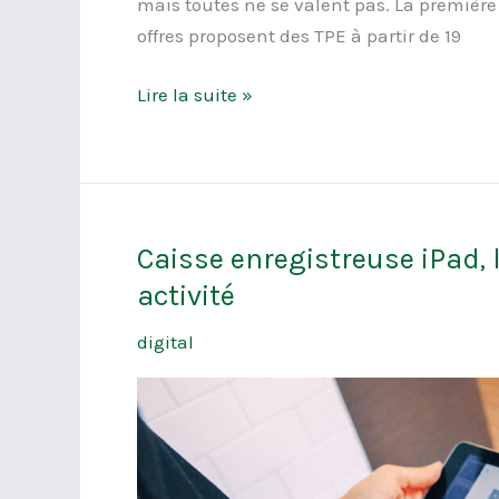
mais toutes ne se valent pas. La première c
offres proposent des TPE à partir de 19
Lire la suite »
Caisse enregistreuse iPad, 
Caisse
enregistreuse
activité
iPad,
digital
la
solution
idéale
pour
votre