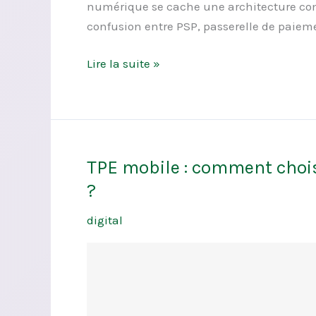
numérique se cache une architecture comp
confusion entre PSP, passerelle de paieme
Lire la suite »
TPE mobile : comment choisir
TPE
mobile
?
:
digital
comment
choisir
l’offre
idéale
pour