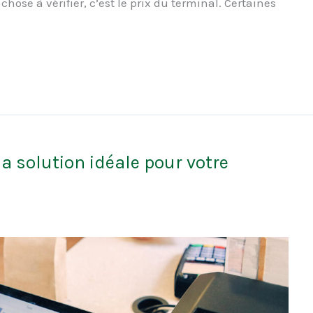
hose à vérifier, c’est le prix du terminal. Certaines
la solution idéale pour votre