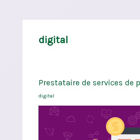
digital
Prestataire de services de p
Prestataire
de
digital
services
de
paiement
(PSP):
définition