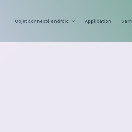
Objet connecté android
Application
Gam