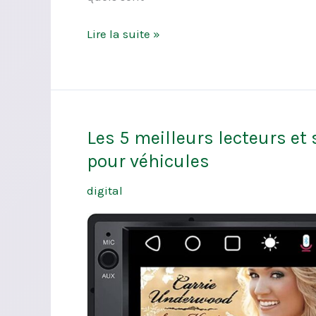
Lire la suite »
Les 5 meilleurs lecteurs et
Les
5
pour véhicules
meilleurs
digital
lecteurs
et
systèmes
audio
et
vidéo
intégrés