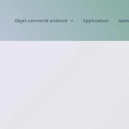
Objet connecté android
Application
Gam