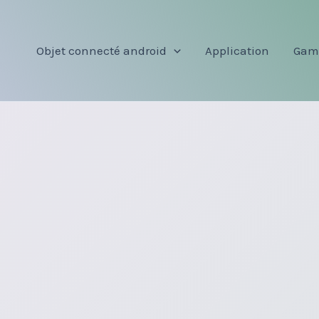
Objet connecté android
Application
Gam