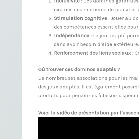
Inclusivité
: Ces dominos garantiss
exclues des moments de plaisir et p
Stimulation cognitive
: Jouer au do
des compétences essentielles pour 
Indépendance
: Le jeu adapté per
sans avoir besoin d’aide extérieure
Renforcement des liens sociaux
: C
Où trouver ces dominos adaptés ?
De nombreuses associations pour les mal
des jeux adaptés. Il est également possibl
produits pour personnes à besoins spécif
Voici la vidéo de présentation par l’assoc