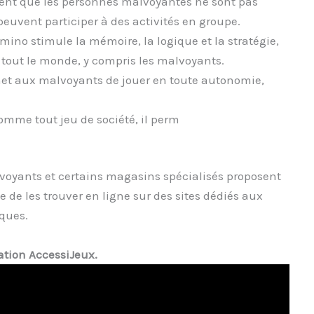
ent que les personnes malvoyantes ne sont pas
euvent participer à des activités en groupe.
mino stimule la mémoire, la logique et la stratégie,
tout le monde, y compris les malvoyants.
met aux malvoyants de jouer en toute autonomie,
.
omme tout jeu de société, il perm
voyants et certains magasins spécialisés proposent
e de les trouver en ligne sur des sites dédiés aux
iques.
iation AccessiJeux.