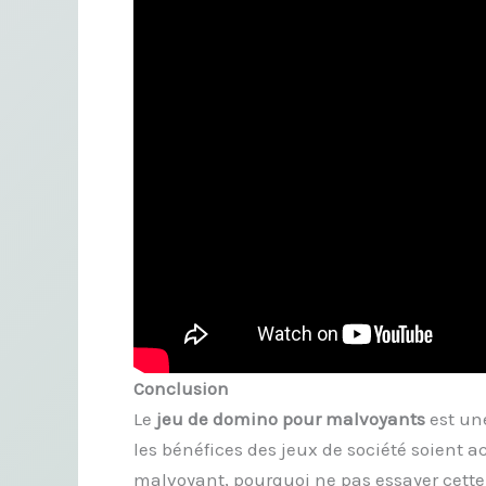
Conclusion
Le
jeu de domino pour malvoyants
est une
les bénéfices des jeux de société soient a
malvoyant, pourquoi ne pas essayer cette