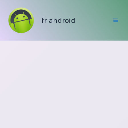
Aller
au
fr android
contenu