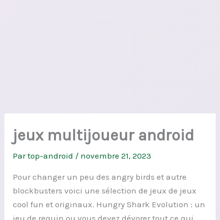
jeux multijoueur android
Par
top-android
/
novembre 21, 2023
Pour changer un peu des angry birds et autre
blockbusters voici une sélection de jeux de jeux
cool fun et originaux. Hungry Shark Evolution : un
jeu de requin ou vous devez dévorer tout ce qui