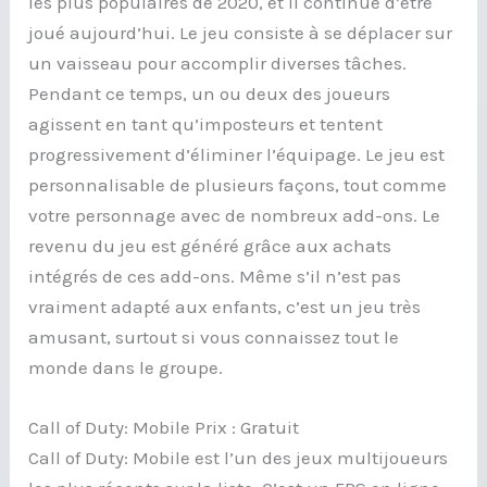
les plus populaires de 2020, et il continue d’être
joué aujourd’hui. Le jeu consiste à se déplacer sur
un vaisseau pour accomplir diverses tâches.
Pendant ce temps, un ou deux des joueurs
agissent en tant qu’imposteurs et tentent
progressivement d’éliminer l’équipage. Le jeu est
personnalisable de plusieurs façons, tout comme
votre personnage avec de nombreux add-ons. Le
revenu du jeu est généré grâce aux achats
intégrés de ces add-ons. Même s’il n’est pas
vraiment adapté aux enfants, c’est un jeu très
amusant, surtout si vous connaissez tout le
monde dans le groupe.
Call of Duty: Mobile Prix : Gratuit
Call of Duty: Mobile est l’un des jeux multijoueurs