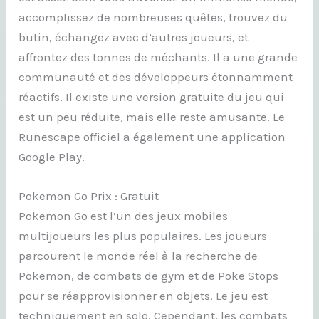
accomplissez de nombreuses quêtes, trouvez du
butin, échangez avec d’autres joueurs, et
affrontez des tonnes de méchants. Il a une grande
communauté et des développeurs étonnamment
réactifs. Il existe une version gratuite du jeu qui
est un peu réduite, mais elle reste amusante. Le
Runescape officiel a également une application
Google Play.
Pokemon Go Prix : Gratuit
Pokemon Go est l’un des jeux mobiles
multijoueurs les plus populaires. Les joueurs
parcourent le monde réel à la recherche de
Pokemon, de combats de gym et de Poke Stops
pour se réapprovisionner en objets. Le jeu est
techniquement en solo. Cependant, les combats