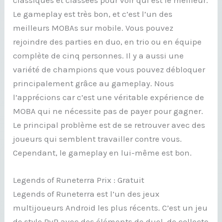
Le gameplay est très bon, et c’est l’un des
meilleurs MOBAs sur mobile. Vous pouvez
rejoindre des parties en duo, en trio ou en équipe
complète de cinq personnes. Il y a aussi une
variété de champions que vous pouvez débloquer
principalement grâce au gameplay. Nous
l’apprécions car c’est une véritable expérience de
MOBA qui ne nécessite pas de payer pour gagner.
Le principal problème est de se retrouver avec des
joueurs qui semblent travailler contre vous.
Cependant, le gameplay en lui-même est bon.
Legends of Runeterra Prix : Gratuit
Legends of Runeterra est l’un des jeux
multijoueurs Android les plus récents. C’est un jeu
de style PvP avec des éléments de duel, de collecte