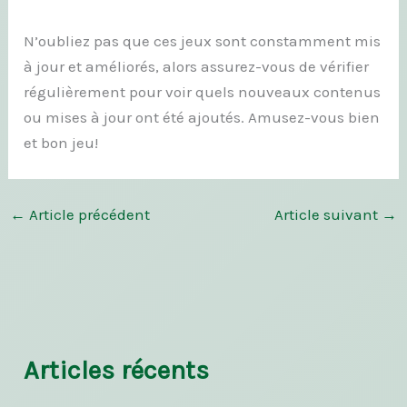
N’oubliez pas que ces jeux sont constamment mis
à jour et améliorés, alors assurez-vous de vérifier
régulièrement pour voir quels nouveaux contenus
ou mises à jour ont été ajoutés. Amusez-vous bien
et bon jeu!
←
Article précédent
Article suivant
→
Articles récents