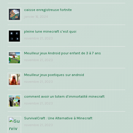
caisse enregistreuse fortnite
janvier 16, 2024
pleine lune minecraft c’est quoi
novembre 21, 2023
Meuilleur jeux Android pour enfant de 3 à 7 ans
novembre 21, 2023
Meuilleur jeux poetiques sur android
novembre 21, 2023
comment avoir un totem d’immortalité minecraft
novembre 21, 2023
SurvivalCraft : Une Alternative à Minecraft
novembre 21, 2023