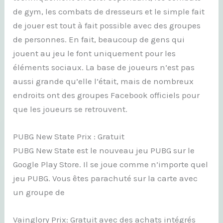
de gym, les combats de dresseurs et le simple fait
de jouer est tout à fait possible avec des groupes
de personnes. En fait, beaucoup de gens qui
jouent au jeu le font uniquement pour les
éléments sociaux. La base de joueurs n’est pas
aussi grande qu’elle l’était, mais de nombreux
endroits ont des groupes Facebook officiels pour
que les joueurs se retrouvent.
PUBG New State Prix : Gratuit
PUBG New State est le nouveau jeu PUBG sur le
Google Play Store. Il se joue comme n’importe quel
jeu PUBG. Vous êtes parachuté sur la carte avec
un groupe de
Vainglory Prix: Gratuit avec des achats intégrés