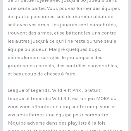
de tir battle royale avec jusqu’à 50 joueurs dans
une seule partie. Vous pouvez former des équipes
de quatre personnes, soit de manière aléatoire,
soit avec vos amis. Les joueurs sont parachutés,
trouvent des armes, et se battent les uns contre
les autres jusqu’à ce qu’il ne reste qu’une seule
équipe ou joueur. Malgré quelques bugs,
généralement corrigés, le jeu propose des
graphismes corrects, des contrôles convenables,
et beaucoup de choses à faire.
League of Legends: Wild Rift Prix : Gratuit
League of Legends: Wild Rift est un jeu MOBA où
vous vous affrontez en cinq contre cinq. Vous et
vos amis formez une équipe pour combattre
l’équipe adverse dans des playlists à la fois
classiques et classées pour voir qui est le meilleur.