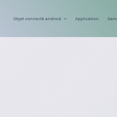
Objet connecté android
Application
Gam