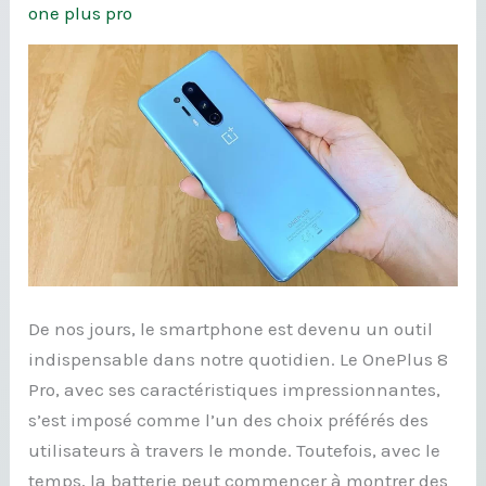
one plus pro
batterie
d’un
téléphone
OnePlus
8
Pro
De nos jours, le smartphone est devenu un outil
indispensable dans notre quotidien. Le OnePlus 8
Pro, avec ses caractéristiques impressionnantes,
s’est imposé comme l’un des choix préférés des
utilisateurs à travers le monde. Toutefois, avec le
temps, la batterie peut commencer à montrer des