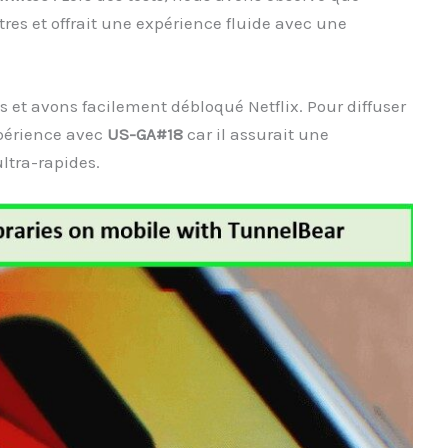
tres et offrait une expérience fluide avec une
s et avons facilement débloqué Netflix. Pour diffuser
xpérience avec
US-GA#18
car il assurait une
ltra-rapides.