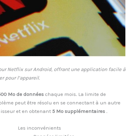
r Netflix sur Android, offrant une application facile à
er pour l’appareil.
500 Mo de données
chaque mois. La limite de
oblème peut être résolu en se connectant à un autre
nisseur et en obtenant
5 Mo supplémentaires
.
Les inconvénients