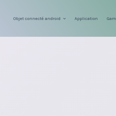
Objet connecté android
Application
Gam