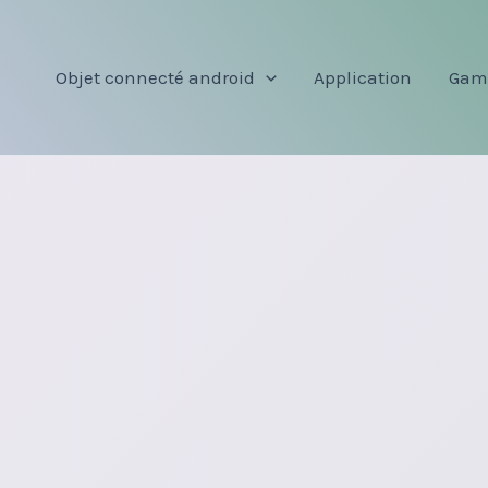
Objet connecté android
Application
Gam