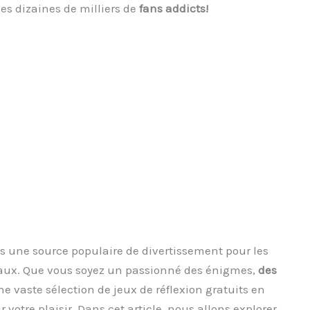
des dizaines de milliers de
fans addicts!
us une source populaire de divertissement pour les
raux. Que vous soyez un passionné des énigmes,
des
 une vaste sélection de jeux de réflexion gratuits en
votre plaisir. Dans cet article, nous allons explorer