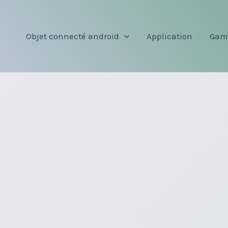
Objet connecté android
Application
Gam