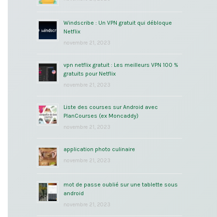
Windscribe : Un VPN gratuit qui débloque
Netflix
novembre 21, 2023
vpn netflix gratuit : Les meilleurs VPN 100 %
gratuits pour Netflix
novembre 21, 2023
Liste des courses sur Android avec
PlanCourses (ex Moncaddy)
novembre 21, 2023
application photo culinaire
novembre 21, 2023
mot de passe oublié sur une tablette sous
android
novembre 21, 2023