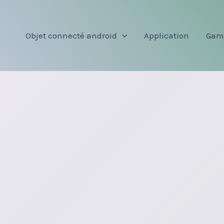
Objet connecté android
Application
Gam