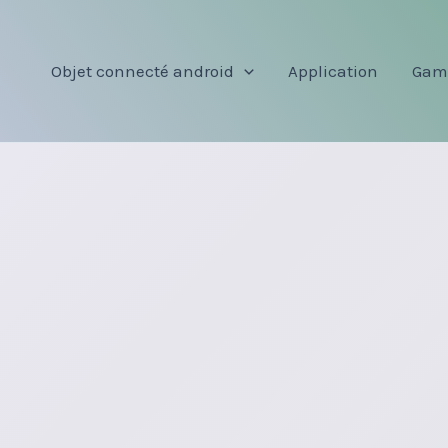
Objet connecté android
Application
Gam