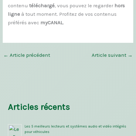
contenu
téléchargé
, vous pouvez le regarder
hors
ligne
à tout moment. Profitez de vos contenus
préférés avec
myCANAL
.
←
Article précédent
Article suivant
→
Articles récents
Les 5 meilleurs lecteurs et systèmes audio et vidéo intégrés
pour véhicules