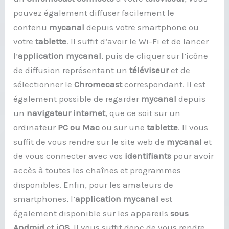
pouvez également diffuser facilement le
contenu
mycanal
depuis votre smartphone ou
votre
tablette
. Il suffit d’avoir le Wi-Fi et de lancer
l’
application mycanal
, puis de cliquer sur l’icône
de diffusion représentant un
téléviseur
et de
sélectionner le
Chromecast
correspondant. Il est
également possible de regarder
mycanal
depuis
un
navigateur internet
, que ce soit sur un
ordinateur
PC ou Mac
ou sur une
tablette
. Il vous
suffit de vous rendre sur le site web de
mycanal
et
de vous connecter avec vos
identifiants
pour avoir
accès à toutes les chaînes et programmes
disponibles. Enfin, pour les amateurs de
smartphones, l’
application mycanal
est
également disponible sur les appareils
sous
Android
et
iOS
. Il vous suffit donc de vous rendre