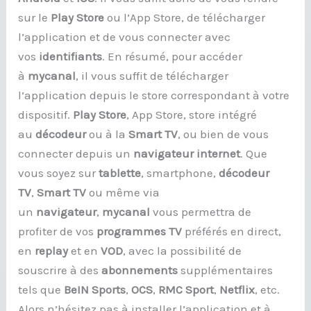
sur le
Play Store
ou l’App Store, de télécharger
l’application et de vous connecter avec
vos
identifiants
. En résumé, pour accéder
à
mycanal
, il vous suffit de télécharger
l’application depuis le store correspondant à votre
dispositif.
Play Store
, App Store, store intégré
au
décodeur
ou à la
Smart TV
, ou bien de vous
connecter depuis un
navigateur internet
. Que
vous soyez sur
tablette
, smartphone,
décodeur
TV
,
Smart TV
ou même via
un
navigateur
,
mycanal
vous permettra de
profiter de vos
programmes TV
préférés en direct,
en
replay
et en
VOD
, avec la possibilité de
souscrire à des
abonnements
supplémentaires
tels que
BeIN Sports
,
OCS
,
RMC Sport
,
Netflix
, etc.
Alors n’hésitez pas à installer l’application et à