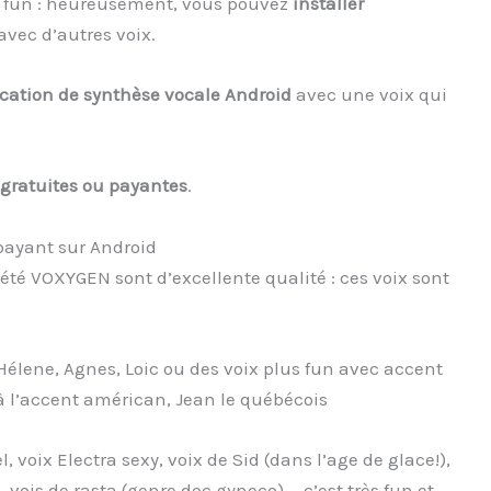
as fun : heureusement, vous pouvez
installer
avec d’autres voix.
ication de synthèse vocale Android
avec une voix qui
 gratuites ou payantes
.
 payant sur Android
iété VOXYGEN sont d’excellente qualité : ces voix sont
 Hélene, Agnes, Loic ou des voix plus fun avec accent
 l’accent américan, Jean le québécois
, voix Electra sexy, voix de Sid (dans l’age de glace!),
, vois de rasta (genre doc gyneco) … c’est très fun et