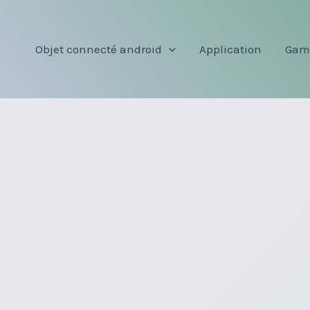
Objet connecté android
Application
Gam