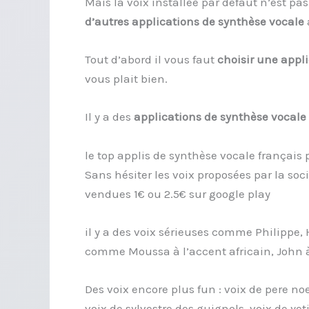
Mais la voix installée par défaut n’est p
d’autres applications de synthèse vocale
Tout d’abord il vous faut
choisir une appl
vous plait bien.
Il y a des
applications de synthèse vocale
le top applis de synthèse vocale français
Sans hésiter les voix proposées par la soc
vendues 1€ ou 2.5€ sur google play
il y a des voix sérieuses comme Philippe,
comme Moussa à l’accent africain, John à
Des voix encore plus fun : voix de pere noel
voix de sylvestre des guignols, voix de yeti